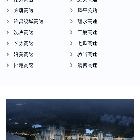
方唐高速
风平公路
许昌绕城高速
甜永高速
沈卢高速
王厦高速
长太高速
七瓜高速
沿黄高速
敦当高速
邯港高速
清傅高速