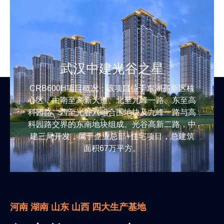
武汉中建光谷之星
CRB600H项目概况：该项目位于东湖高新区核
心区，由南至高新大道、北至九峰一路、东至高
科园路、西至光谷六咱合围地块及九峰一路与高
科园路交界的东南地块组成。光谷高新二路，中
建三局开发，属于企业总部+住宅项目，总建筑
面积67万平方。
河南 湖南 山东 山西 四大生产基地