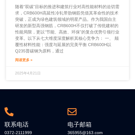
随着“双碳”目标的推进和建筑行业对高性能材料的迫切需
求，CRB600H高延性冷轧带肋钢筋凭借其革命性的技术
突破，正成为绿色建筑领域的明星产品。作为我国自主
研发的新型高强钢筋，CRB600H不仅打破了传统建材的
性能局限，更以“节能、高效、环保”的复合优势引领行业
变革。以下从七大维度深度解析其核心竞争力： 一、 颠
覆性材料性能：强度与延展的完美平衡 CRB600H以
Q235普碳钢为原料，通过
阅读更多 »
2025年4月21日
联系电话
电子邮箱
0372-2111999
365955@163.com