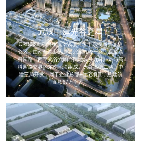
武汉中建光谷之星
CRB600H项目概况：该项目位于东湖高新区核
心区，由南至高新大道、北至九峰一路、东至高
科园路、西至光谷六咱合围地块及九峰一路与高
科园路交界的东南地块组成。光谷高新二路，中
建三局开发，属于企业总部+住宅项目，总建筑
面积67万平方。